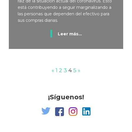
raíz de la situación actual del coronavirus. Esto
está contribuyendo a seguir marginalizando a
las personas que dependen del efectivo para
sus compras diarias.
Leer más...
«
1
2
3
4
5
»
¡Síguenos!