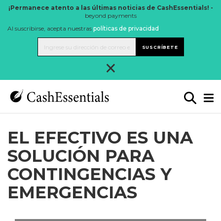
¡Permanece atento a las últimas noticias de CashEssentials! -
beyond payments
Al suscribirse, acepta nuestras
políticas de privacidad
.
SUSCRÍBETE
×
EL EFECTIVO ES UNA
SOLUCIÓN PARA
CONTINGENCIAS Y
EMERGENCIAS