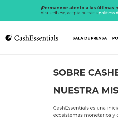
¡Permanece atento a las últimas n
Al suscribirse, acepta nuestras
políticas 
SALA DE PRENSA
PO
SOBRE CASH
NUESTRA MI
CashEssentials es una inic
ecosistemas monetarios y de