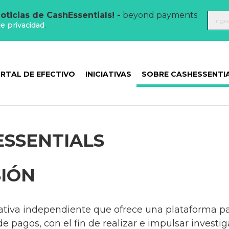
oticias de CashEssentials! -
beyond payments
de privacidad
.
RTAL DE EFECTIVO
INICIATIVAS
SOBRE CASHESSENTI
ESSENTIALS
SIÓN
iativa independiente que ofrece una plataforma pa
 pagos, con el fin de realizar e impulsar investig