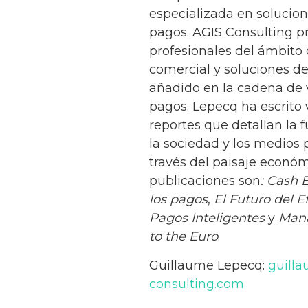
especializada en solucio
pagos. AGIS Consulting pr
profesionales del ámbito
comercial y soluciones d
añadido en la cadena de v
pagos. Lepecq ha escrito 
reportes que detallan la f
la sociedad y los medios p
través del paisaje económ
publicaciones son
: Cash 
los pagos
,
El Futuro del E
Pagos Inteligentes
y
Mana
to the Euro
.
Guillaume Lepecq:
guill
consulting.com