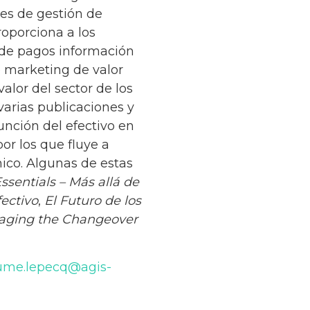
nes de gestión de
oporciona a los
 de pagos información
e marketing de valor
alor del sector de los
varias publicaciones y
unción del efectivo en
or los que fluye a
ico. Algunas de estas
Essentials – Más allá de
fectivo
,
El Futuro de los
ging the Changeover
aume.lepecq@agis-