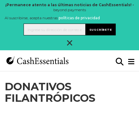
¡Permanece atento a las últimas noticias de CashEssentials! -
beyond payments
Al suscribirse, acepta nuestras
políticas de privacidad
.
SUSCRÍBETE
×
DONATIVOS
FILANTRÓPICOS