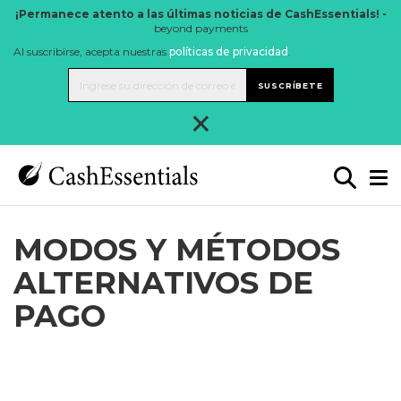
¡Permanece atento a las últimas noticias de CashEssentials! -
beyond payments
Al suscribirse, acepta nuestras
políticas de privacidad
.
SUSCRÍBETE
×
MODOS Y MÉTODOS
ALTERNATIVOS DE
PAGO