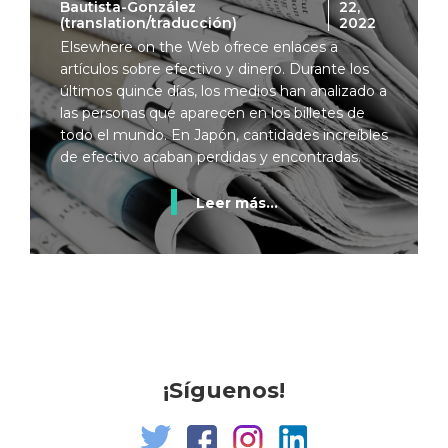
Bautista-González
22,
(translation/traducción)
2022
Elsewhere on the Web ofrece enlaces a
artículos sobre efectivo y dinero. Durante los
últimos quince días, los medios han analizado a
las personas que aparecen en los billetes de
todo el mundo. En Japón, cantidades increíbles
de efectivo acaban perdidas y encontradas.
Leer más...
¡Síguenos!