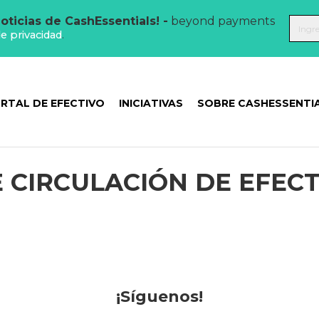
oticias de CashEssentials! -
beyond payments
de privacidad
.
RTAL DE EFECTIVO
INICIATIVAS
SOBRE CASHESSENTI
E CIRCULACIÓN DE EFEC
¡Síguenos!