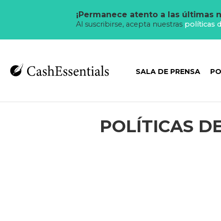
¡Permanece atento a las últimas n
Al suscribirse, acepta nuestras
políticas 
SALA DE PRENSA
PO
POLÍTICAS D