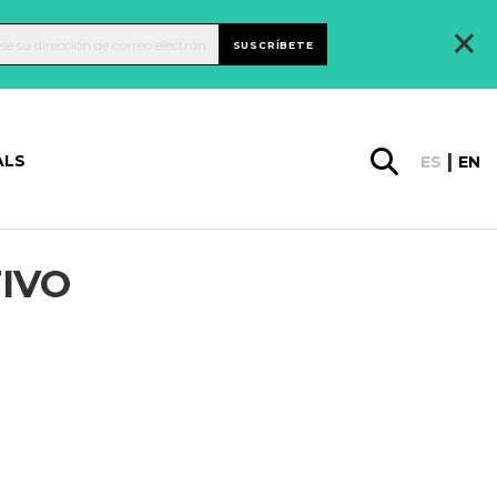
×
SUSCRÍBETE
ALS
ES
EN
TIVO