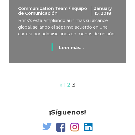
Communication Team / Equipo
January
de Comunicación
15, 2018
Brink's está ampliando aún más su alcance
global, sellando el séptimo acuerdo en una
carrera por adquisiciones en menos de un año.
Leer más...
«
1
2
3
¡Síguenos!