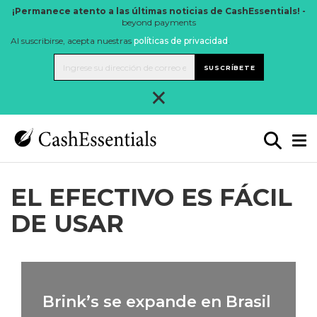
¡Permanece atento a las últimas noticias de CashEssentials! -
beyond payments
Al suscribirse, acepta nuestras
políticas de privacidad
.
SUSCRÍBETE
×
EL EFECTIVO ES FÁCIL
DE USAR
Brink’s se expande en Brasil