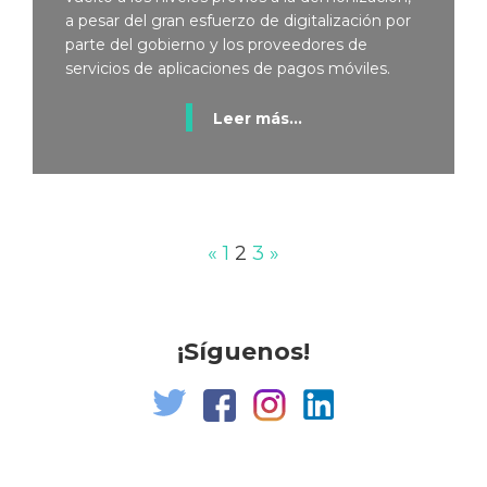
a pesar del gran esfuerzo de digitalización por
parte del gobierno y los proveedores de
servicios de aplicaciones de pagos móviles.
Leer más...
«
1
2
3
»
¡Síguenos!