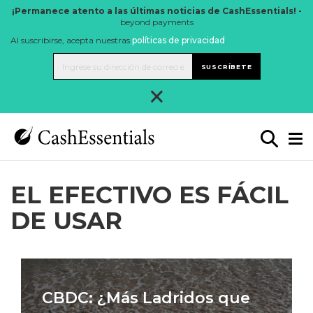
¡Permanece atento a las últimas noticias de CashEssentials! -
beyond payments
Al suscribirse, acepta nuestras
políticas de privacidad
.
SUSCRÍBETE
×
EL EFECTIVO ES FÁCIL
DE USAR
CBDC: ¿Más Ladridos que