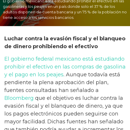
El gobierno mexicano está estudiando prohibir el efectivo en las
gasolineras y los peajes en un país donde solo el 37 % de los
adultos disponen de cuenta bancaria y un 75 % de la población no
tiene acceso a los servicios bancarios.
Luchar contra la evasión fiscal y el blanqueo
de dinero prohibiendo el efectivo
El gobierno federal mexicano está estudiando
prohibir el efectivo en las compras de gasolina
y el pago en los peajes
. Aunque todavía está
pendiente la plena aprobación del plan,
fuentes consultadas han señalado a
Bloomberg
que el objetivo es luchar contra la
evasión fiscal y el blanqueo de dinero, ya que
los pagos electrónicos pueden seguirse con
mayor facilidad. Dichas fuentes han señalado
que también podría ayudar a incrementar los