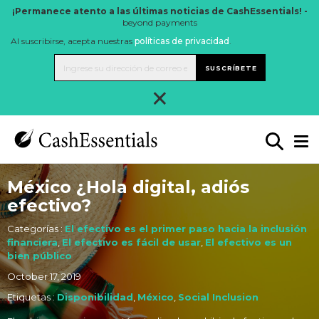
¡Permanece atento a las últimas noticias de CashEssentials! -
beyond payments
Al suscribirse, acepta nuestras
políticas de privacidad
.
SUSCRÍBETE
×
México ¿Hola digital, adiós
efectivo?
Categorías :
El efectivo es el primer paso hacia la inclusión
financiera
,
El efectivo es fácil de usar
,
El efectivo es un
bien público
October 17, 2019
Etiquetas :
Disponibilidad
,
México
,
Social Inclusion