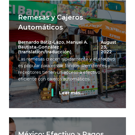
Remesas y Cajeros
Automáticos
Bernardo Bátiz-Lazo, Manuel A.
August
Bautista-González
23,
(translation/traducción)
2022
Las remesas crecen rápidamente y el efectivo
es popular para enviar fondos. Remitentes y
receptores tienen un acceso a efectivo
eficiente con cajeros automáticos.
Leer más...
México: Efectivo > Pagos