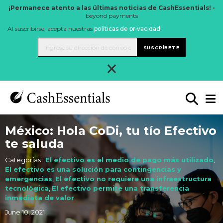
¡Permanece atento a las últimas noticias de CashEssentials! -
beyond payments
Al suscribirse, acepta nuestras
políticas de privacidad
.
SUSCRÍBETE
×
México: Hola CoDi, tu tío Efectivo
te saluda
Categorías :
El efectivo es el medio de pago más utilizado
,
El efectivo es una solución para contingencias y
emergencias
,
El efectivo no requiere una infraestructura
tecnológica
,
El efectivo permite una transferencia
inmediata de valor
June 10, 2021