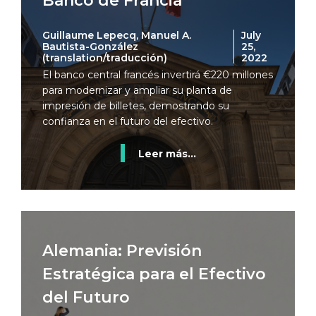
Banco de Francia
Guillaume Lepecq, Manuel A.
July
Bautista-González
25,
(translation/traducción)
2022
El banco central francés invertirá €220 millones
para modernizar y ampliar su planta de
impresión de billetes, demostrando su
confianza en el futuro del efectivo.
Leer más...
Alemania: Previsión
Estratégica para el Efectivo
del Futuro