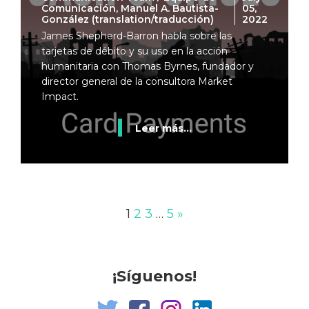
Comunicación, Manuel A. Bautista-
05,
González (translation/traducción)
2022
James Shepherd-Barron habla sobre las
tarjetas de débito y su uso en la acción
humanitaria con Thomas Byrnes, fundador y
director general de la consultora Market
Impact.
Leer más...
1
2
3
…
5
»
¡Síguenos!