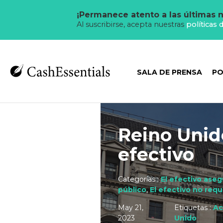
¡Permanece atento a las últimas n
Al suscribirse, acepta nuestras
políticas 
SALA DE PRENSA
PO
Reino Unid
efectivo
Categorías :
El efectivo ase
público
,
El efectivo no requ
May 21,
Etiquetas :
Ac
2023
Unido