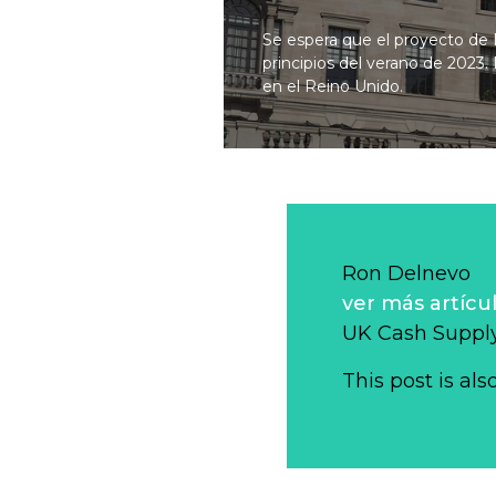
Se espera que el proyecto de 
principios del verano de 2023.
en el Reino Unido.
Ron Delnevo
ver más artícu
UK Cash Supply
This post is als