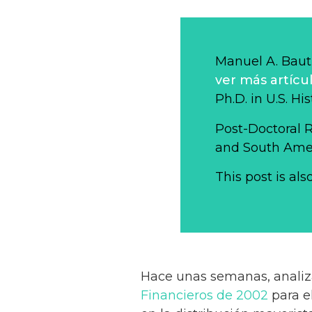
Manuel A. Bauti
ver más artícu
Ph.D. in U.S. Hi
Post-Doctoral 
and South Ameri
This post is als
Hace unas semanas, analiz
Financieros de 2002
para el