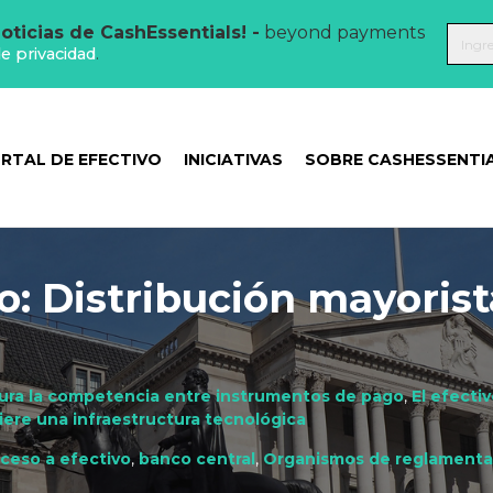
oticias de CashEssentials! -
beyond payments
de privacidad
.
RTAL DE EFECTIVO
INICIATIVAS
SOBRE CASHESSENTI
o: Distribución mayorist
gura la competencia entre instrumentos de pago
,
El efecti
iere una infraestructura tecnológica
ceso a efectivo
,
banco central
,
Organismos de reglamenta