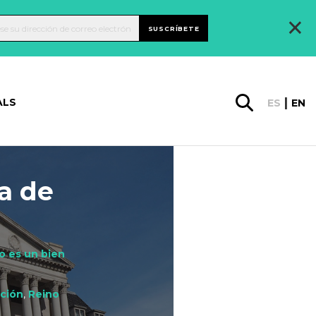
×
SUSCRÍBETE
ALS
ES
EN
a de
vo es un bien
ción
,
Reino