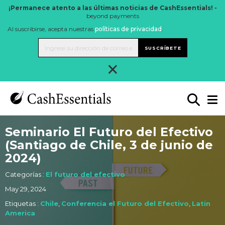
¡Permanece atento a las últimas noticias de CashEssentials! -
beyond payments
Al suscribirse, acepta nuestras
políticas de privacidad
.
SUSCRÍBETE
×
Seminario El Futuro del Efectivo
(Santiago de Chile, 3 de junio de
2024)
Categorías :
El futuro del efectivo
May 29, 2024
Etiquetas :
Chile
,
Conferencia el Futuro del Efectivo
,
Latin
America