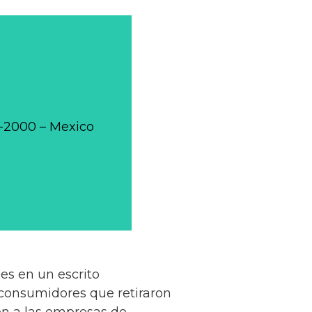
0-2000 – Mexico
es en un escrito
 consumidores que retiraron
on a las empresas de