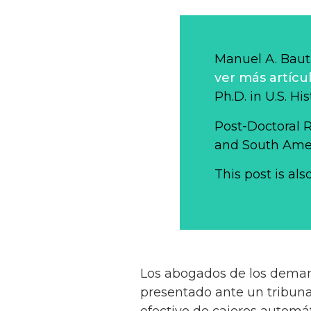
Manuel A. Bauti
ver más artícu
Ph.D. in U.S. Hi
Post-Doctoral 
and South Ameri
This post is als
Los abogados de los demand
presentado ante un tribuna
efectivo de cajeros automá