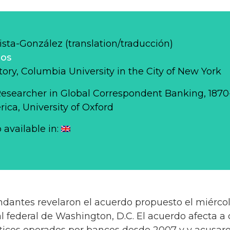
sta-González (translation/traducción)
los
story, Columbia University in the City of New York
Researcher in Global Correspondent Banking, 187
ca, University of Oxford
o available in:
antes revelaron el acuerdo propuesto el miércol
l federal de Washington, D.C. El acuerdo afecta a
ticos operados por bancos desde 2007 y y acusar