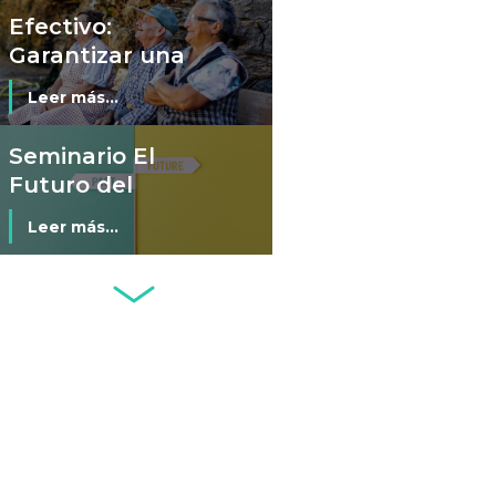
Efectivo:
Garantizar una
transición digital
Leer más...
justa, inclusiva y
segura
Seminario El
Futuro del
Efectivo (Santiago
Leer más...
de Chile, 3 de junio
de 2024)
Fintech: ¿la
respuesta a los
problemas de
Leer más...
África?
Conflictos,
geopolítica y
monedas
Leer más...