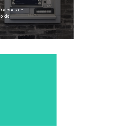
millones de
go de