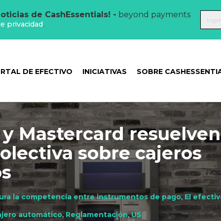
oticias de CashEssentials! -
beyond payments
de privacidad
.
RTAL DE EFECTIVO
INICIATIVAS
SOBRE CASHESSENTI
a y Mastercard resuelven
lectiva sobre cajeros
os
gura la competencia entre instrumentos de pago
,
El efecti
jero automático
,
Reglamentación
,
US