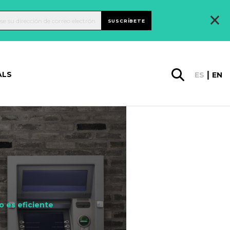
×
SUSCRÍBETE
ALS
ES
EN
vo es eficiente