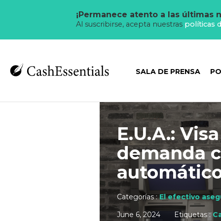
¡Permanece atento a las últimas n
Al suscribirse, acepta nuestras
políticas 
SALA DE PRENSA
PO
E.U.A.: Vis
demanda co
automátic
Categorías :
El efectivo ase
June 6, 2024
Etiquetas :
Ca