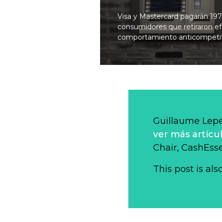
Visa y Mastercard pagarán 197
consumidores que retiraron ef
comportamiento anticompetit
Guillaume Lep
ver más artícu
Chair, CashEsse
This post is als