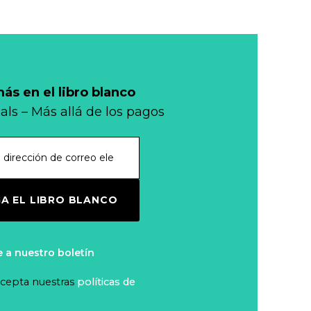
¿Es el ramen una
nueva moneda (en
la cárcel)?
Leer más...
s en el libro blanco
Mi banco en mi
als – Más allá de los pagos
tienda
Leer más...
Efectivo:
A EL LIBRO BLANCO
Garantizar una
transición digital
Leer más...
justa, inclusiva y
e a nuestro boletín
segura
Seminario El
 acepta nuestras
políticas de
Futuro del
Efectivo (Santiago