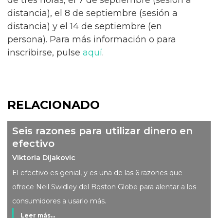
de tres horas, el 7 de septiembre (sesión a
distancia), el 8 de septiembre (sesión a
distancia) y el 14 de septiembre (en
persona). Para más información o para
inscribirse, pulse
aquí
.
RELACIONADO
Seis razones para utilizar dinero en
efectivo
Viktoria Dijakovic
El efectivo es genial, y es una de las 6 razones que
ofrece Neil Swidley del Boston Globe para alentar a los
consumidores a usarlo más.
Leer más...