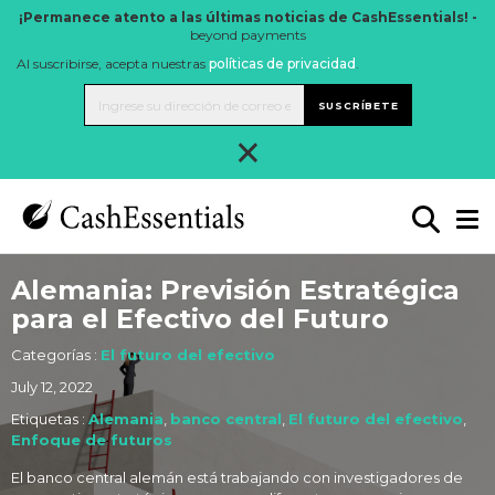
¡Permanece atento a las últimas noticias de CashEssentials! -
beyond payments
Al suscribirse, acepta nuestras
políticas de privacidad
.
SUSCRÍBETE
×
Alemania: Previsión Estratégica
para el Efectivo del Futuro
Categorías :
El futuro del efectivo
July 12, 2022
Etiquetas :
Alemania
,
banco central
,
El futuro del efectivo
,
Enfoque de futuros
El banco central alemán está trabajando con investigadores de