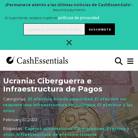
¡Permanece atento a las últimas noticias de CashEssentials! -
beyond payments
Al suscribirse, acepta nuestras
políticas de privacidad
.
SUSCRÍBETE
×
Ucrania: Ciberguerra e
Infraestructura de Pagos
Categorías :
El efectivo brinda seguridad
,
El efectivo no
requiere una infraestructura tecnológica
,
El efectivo y las
crisis
February 10, 2022
Etiquetas :
Cajeros automáticos
,
Ciberataques
,
Efectivo y
crisis
,
Infraestructura de efectivo
,
Ucrania