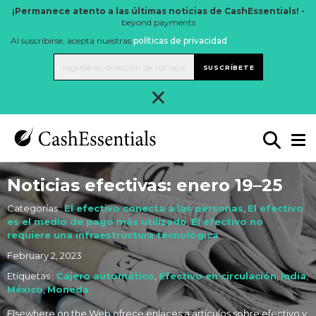
¡Permanece atento a las últimas noticias de CashEssentials! -
beyond payments
Al suscribirse, acepta nuestras
políticas de privacidad
.
SUSCRÍBETE
×
Noticias efectivas: enero 19–25
Categorías :
El efectivo conecta a las personas
,
El efectivo
es el medio de pago más utilizado
,
El efectivo no
requiere una infraestructura tecnológica
February 2, 2023
Etiquetas :
Cajero automático
,
Efectivo en circulación
,
India
,
México
,
Moneda
Elsewhere on the Web ofrece enlaces a artículos sobre efectivo y