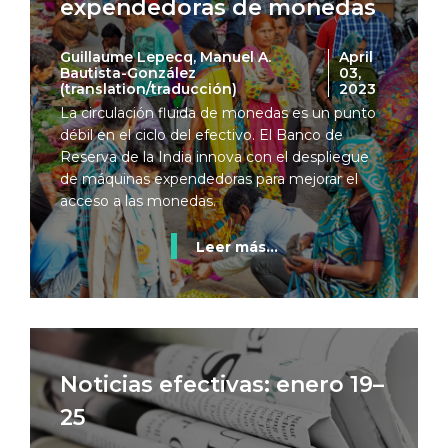
expendedoras de monedas
Guillaume Lepecq, Manuel A.
April
Bautista-González
03,
(translation/traducción)
2023
La circulación fluida de monedas es un punto
débil en el ciclo del efectivo. El Banco de
Reserva de la India innova con el despliegue
de máquinas expendedoras para mejorar el
acceso a las monedas.
Leer más...
Noticias efectivas: enero 19–
25