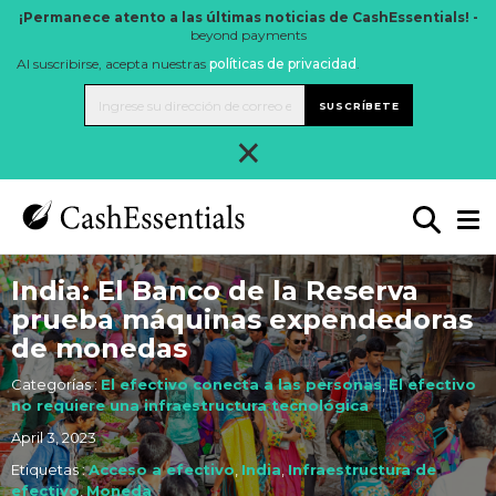
¡Permanece atento a las últimas noticias de CashEssentials! -
beyond payments
Al suscribirse, acepta nuestras
políticas de privacidad
.
SUSCRÍBETE
×
India: El Banco de la Reserva
prueba máquinas expendedoras
de monedas
Categorías :
El efectivo conecta a las personas
,
El efectivo
no requiere una infraestructura tecnológica
April 3, 2023
Etiquetas :
Acceso a efectivo
,
India
,
Infraestructura de
efectivo
,
Moneda