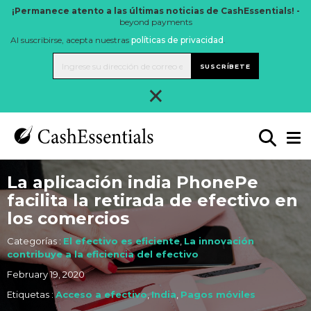
¡Permanece atento a las últimas noticias de CashEssentials! -
beyond payments
Al suscribirse, acepta nuestras
políticas de privacidad
.
SUSCRÍBETE
×
La aplicación india PhonePe
facilita la retirada de efectivo en
los comercios
Categorías :
El efectivo es eficiente
,
La innovación
contribuye a la eficiencia del efectivo
February 19, 2020
Etiquetas :
Acceso a efectivo
,
India
,
Pagos móviles