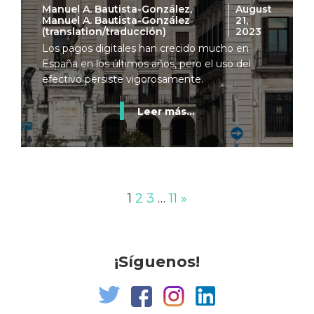
Manuel A. Bautista-González,
August
Manuel A. Bautista-González
21,
(translation/traducción)
2023
Los pagos digitales han crecido mucho en
España en los últimos años, pero el uso del
efectivo persiste vigorosamente.
Leer más...
1
2
3
…
11
»
¡Síguenos!