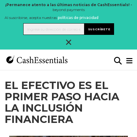
¡Permanece atento a las últimas noticias de CashEssentials! -
beyond payments
Al suscribirse, acepta nuestras
políticas de privacidad
.
SUSCRÍBETE
×
EL EFECTIVO ES EL
PRIMER PASO HACIA
LA INCLUSIÓN
FINANCIERA