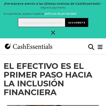
¡Permanece atento a las últimas noticias de CashEssentials! -
beyond payments
Al suscribirse, acepta nuestras
políticas de privacidad
.
SUSCRÍBETE
×
EL EFECTIVO ES EL
PRIMER PASO HACIA
LA INCLUSIÓN
FINANCIERA