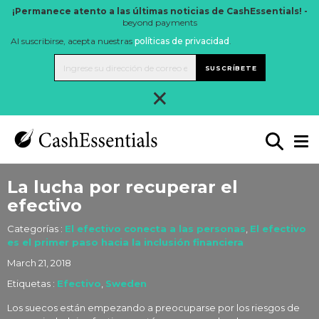
¡Permanece atento a las últimas noticias de CashEssentials! -
beyond payments
Al suscribirse, acepta nuestras
políticas de privacidad
.
SUSCRÍBETE
×
La lucha por recuperar el
efectivo
Categorías :
El efectivo conecta a las personas
,
El efectivo
es el primer paso hacia la inclusión financiera
March 21, 2018
Etiquetas :
Efectivo
,
Sweden
Los suecos están empezando a preocuparse por los riesgos de