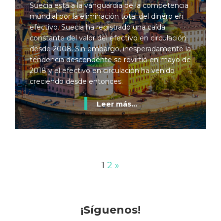
Suecia está a la vanguardia de la competencia
mundial por la eliminación total del dinero en
efectivo. Suecia ha registrado una caída
constante del valor del efectivo en circulación
desde 2008. Sin embargo, inesperadamente la
tendencia descendente se revirtió en mayo de
2018 y el efectivo en circulación ha venido
creciendo desde entonces.
Leer más...
1
2
»
¡Síguenos!