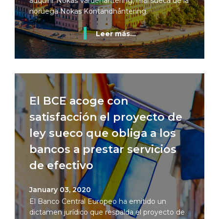
adquirir Nokas Värdehantering, filial sueca de la
noruega Nokas Kontandhåntering.
Leer más...
El BCE acoge con
satisfacción el proyecto de
ley sueco que obliga a los
bancos a prestar servicios
de efectivo
January 03, 2020
El Banco Central Europeo ha emitido un
dictamen jurídico que respalda el proyecto de