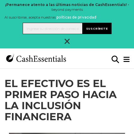
¡Permanece atento a las últimas noticias de CashEssentials! -
beyond payments
Al suscribirse, acepta nuestras
políticas de privacidad
.
SUSCRÍBETE
×
EL EFECTIVO ES EL
PRIMER PASO HACIA
LA INCLUSIÓN
FINANCIERA