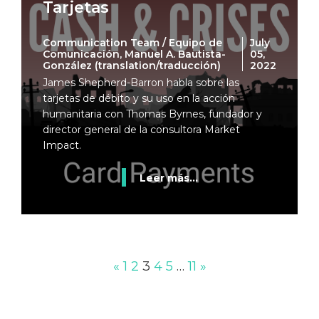
Tarjetas
Communication Team / Equipo de
July
Comunicación, Manuel A. Bautista-
05,
González (translation/traducción)
2022
James Shepherd-Barron habla sobre las
tarjetas de débito y su uso en la acción
humanitaria con Thomas Byrnes, fundador y
director general de la consultora Market
Impact.
Leer más...
«
1
2
3
4
5
…
11
»