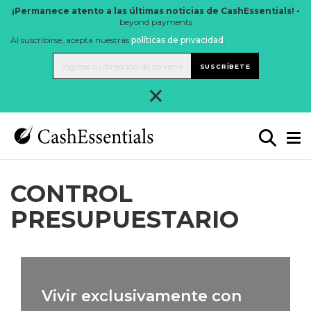
¡Permanece atento a las últimas noticias de CashEssentials! -
beyond payments
Al suscribirse, acepta nuestras
políticas de privacidad
.
SUSCRÍBETE
×
CONTROL
PRESUPUESTARIO
Vivir exclusivamente con