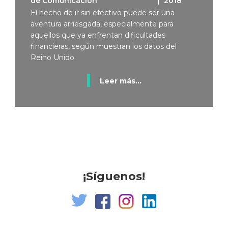
de Comunicación
2018
El hecho de ir sin efectivo puede ser una
aventura arriesgada, especialmente para
aquellos que ya enfrentan dificultades
financieras, según muestran los datos del
Reino Unido.
Leer más...
¡Síguenos!