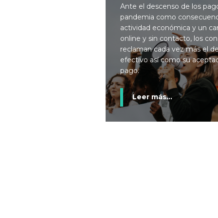
Ante el descenso de los pago
pandemia como consecuenc
actividad económica y un ca
online y sin contacto, los c
reclaman cada vez más el de
efectivo así como su acept
pago.
Leer más...