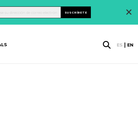
×
SUSCRÍBETE
ALS
ES
EN