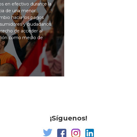
s en efectivo durante la
ia de una menor
mbio hacia los pagos
onsumidores y ciudadanos
recho de acceder al
ación como medio de
¡Síguenos!