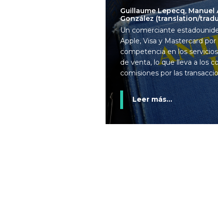
Guillaume Lepecq, Manuel A
González (translation/trad
Un comerciante estadounid
Apple, Visa y Mastercard por c
competencia en los servicios
de venta, lo que lleva a los 
comisiones por las transaccio
Leer más...