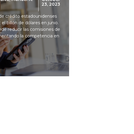
23, 2023
s de crédito estadounidenses
el billón de dólares en junio.
de reducir las comisiones de
aumentando la competencia en