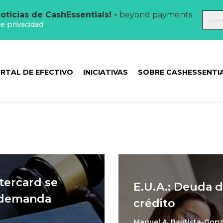
oticias de CashEssentials! -
beyond payments
de privacidad
.
RTAL DE EFECTIVO
INICIATIVAS
SOBRE CASHESSENTI
tercard se
E.U.A.: Deuda d
a demanda
crédito
Manuel A. Bautista-Gonz