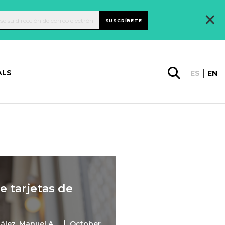
×
SUSCRÍBETE
ALS
ES
EN
e tarjetas de
ález, Manuel A.
October