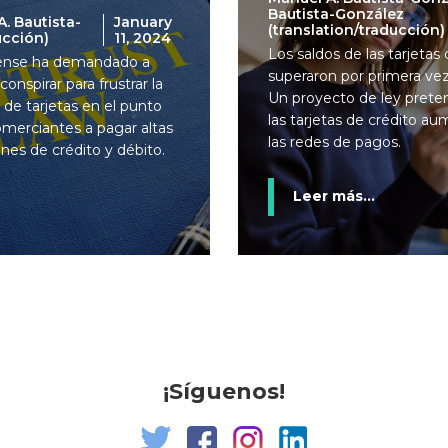
Bautista-González
. Bautista-
January
(translation/traducción)
ucción)
11, 2024
Los saldos de las tarjeta
ense ha demandado a
superaron por primera vez 
onspirar para frustrar la
Un proyecto de ley preten
 de tarjetas en el punto
las tarjetas de crédito 
comerciantes a pagar altas
las redes de pagos.
nes de crédito y débito.
Leer más...
¡Síguenos!