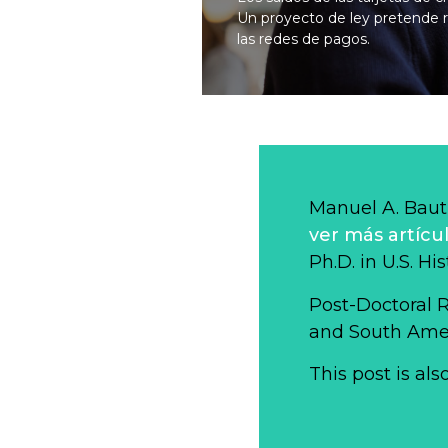
Un proyecto de ley pretende r
las redes de pagos.
Manuel A. Baut
ver más artícu
Ph.D. in U.S. Hi
Post-Doctoral 
and South Ameri
This post is als