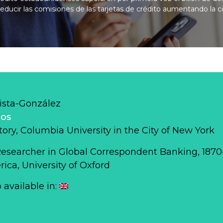
educir las comisiones de las tarjetas de crédito aumentando la
ista-González
los
story, Columbia University in the City of New York
Researcher in Global Correspondent Banking, 187
ca, University of Oxford
o available in: