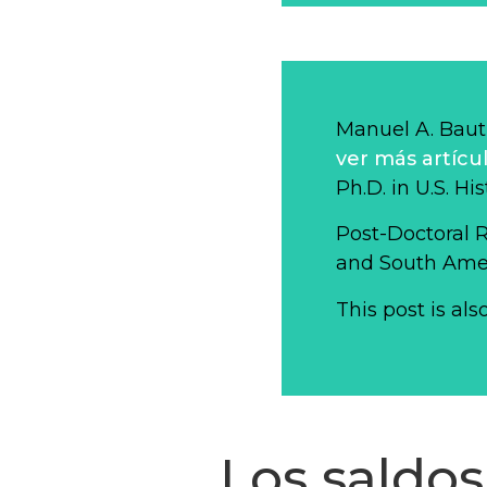
Manuel A. Bauti
ver más artícu
Ph.D. in U.S. Hi
Post-Doctoral 
and South Ameri
This post is als
Los saldos