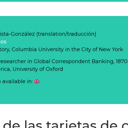
sta-González (translation/traducción)
los
story, Columbia University in the City of New York
Researcher in Global Correspondent Banking, 187
ca, University of Oxford
o available in:
 de las tarjetas de 