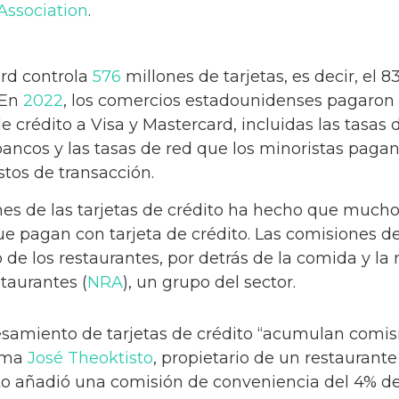
Association
.
ard controla
576
millones de tarjetas, es decir, el 8
 En
2022
, los comercios estadounidenses pagaron 
e crédito a Visa y Mastercard, incluidas las tasas
ancos y las tasas de red que los minoristas pagan
stos de transacción.
es de las tarjetas de crédito ha hecho que much
ue pagan con tarjeta de crédito. Las comisiones de
 de los restaurantes, por detrás de la comida y la
taurantes (
NRA
), un grupo del sector.
samiento de tarjetas de crédito “acumulan comis
irma
José Theoktisto
, propietario de un restaurant
sto añadió una comisión de conveniencia del 4% d