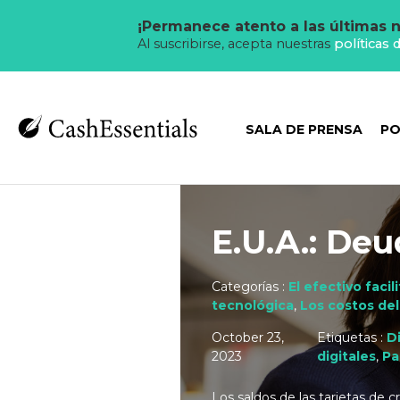
¡Permanece atento a las últimas n
Al suscribirse, acepta nuestras
políticas 
SALA DE PRENSA
PO
E.U.A.: Deu
Categorías :
El efectivo faci
tecnológica
,
Los costos del
October 23,
Etiquetas :
D
2023
digitales
,
Pa
Los saldos de las tarjetas de 