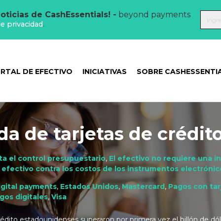
oticias de CashEssentials! -
beyond payments
de privacidad
.
RTAL DE EFECTIVO
INICIATIVAS
SOBRE CASHESSENTI
da de tarjetas de crédit
lita el control presupuestario
,
El efectivo no requiere una i
 efectivo contra los costos de los instrumentos electróni
igital payments
,
Estados Unidos
,
Mastercard
,
Pagos con tar
gos digitales
,
Visa
crédito estadounidenses superaron por primera vez el billón de dól