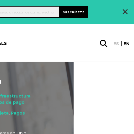
×
SUSCRÍBETE
ALS
ES
EN
o
nfraestructura
cos de pago
jeta
,
Pagos
ares en junio.