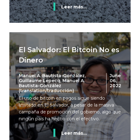
Leer más...
El Salvador: El Bitcoin No es
Dinero
Manuel A. Bautista-González,
June
Guillaume Lepecq, Manuel A.
06,
Bautista-González
2022
(translation/traducción)
El uso de bitcoin en pagos sigue siendo
limitado en El Salvador, a pesar de la masiva
campaña de promoción del gobierno, algo que
ningún país ha hecho con el efectivo.
Leer más...