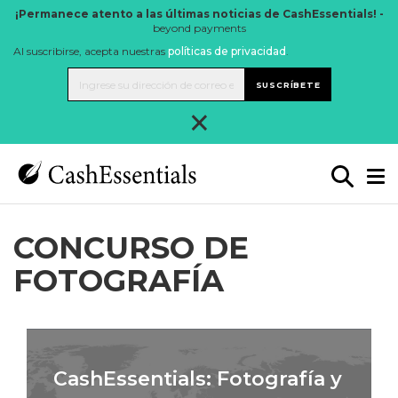
¡Permanece atento a las últimas noticias de CashEssentials! -
beyond payments
Al suscribirse, acepta nuestras
políticas de privacidad
.
SUSCRÍBETE
×
CONCURSO DE
FOTOGRAFÍA
CashEssentials: Fotografía y