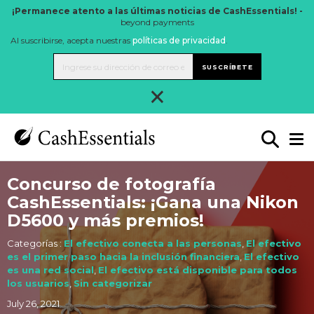
¡Permanece atento a las últimas noticias de CashEssentials! -
beyond payments
Al suscribirse, acepta nuestras
políticas de privacidad
.
SUSCRÍBETE
×
Concurso de fotografía
CashEssentials: ¡Gana una Nikon
D5600 y más premios!
Categorías :
El efectivo conecta a las personas
,
El efectivo
es el primer paso hacia la inclusión financiera
,
El efectivo
es una red social
,
El efectivo está disponible para todos
los usuarios
,
Sin categorizar
July 26, 2021