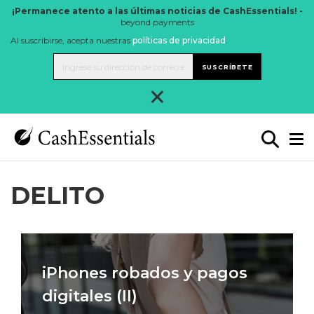
¡Permanece atento a las últimas noticias de CashEssentials! -
beyond payments
Al suscribirse, acepta nuestras
políticas de privacidad
.
SUSCRÍBETE
×
DELITO
iPhones robados y pagos
digitales (II)