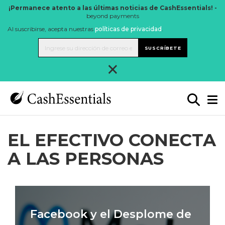
¡Permanece atento a las últimas noticias de CashEssentials! -
beyond payments
Al suscribirse, acepta nuestras
políticas de privacidad
.
SUSCRÍBETE
×
EL EFECTIVO CONECTA
A LAS PERSONAS
Facebook y el Desplome de