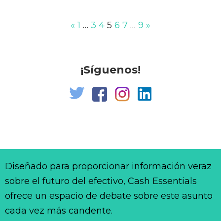
«
1
…
3
4
5
6
7
…
9
»
¡Síguenos!
Diseñado para proporcionar información veraz
sobre el futuro del efectivo, Cash Essentials
ofrece un espacio de debate sobre este asunto
cada vez más candente.