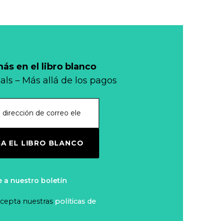
África?
Conflictos,
geopolítica y
monedas
Leer más...
s en el libro blanco
E.U.A.: Visa y
als – Más allá de los pagos
Mastercard
resuelven
Leer más...
demanda
colectiva sobre
Mi banco en mi
A EL LIBRO BLANCO
cajeros
tienda
automáticos
Leer más...
e a nuestro boletín
Efectivo:
 acepta nuestras
políticas de
Garantizar una