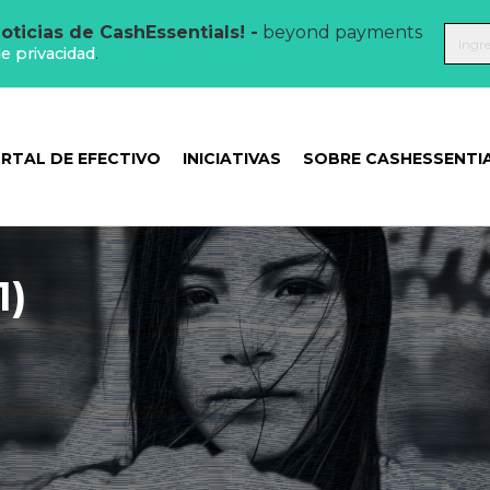
oticias de CashEssentials! -
beyond payments
de privacidad
.
RTAL DE EFECTIVO
INICIATIVAS
SOBRE CASHESSENTI
1)