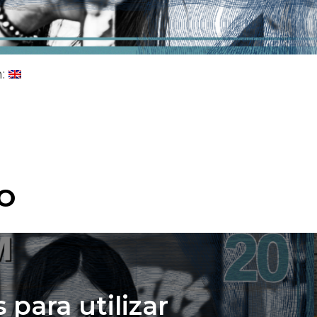
n:
O
 para utilizar