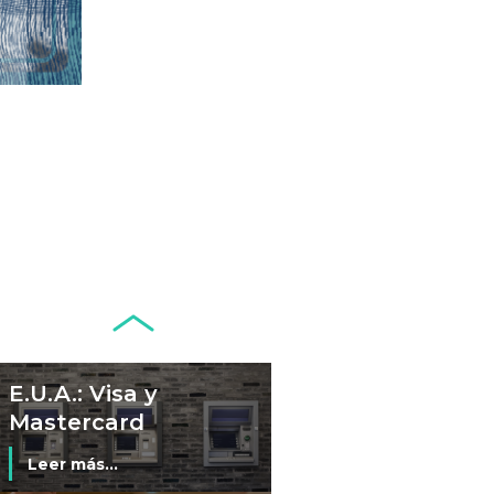
Seminario El
Futuro del
Efectivo (Santiago
Leer más...
de Chile, 3 de junio
de 2024)
Fintech: ¿la
respuesta a los
problemas de
Leer más...
África?
Conflictos,
geopolítica y
monedas
Leer más...
E.U.A.: Visa y
Mastercard
resuelven
Leer más...
demanda