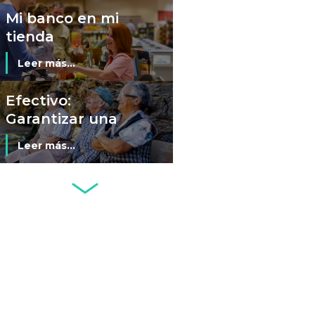
colectiva sobre
Mi banco en mi
cajeros
tienda
automáticos
Leer más...
Efectivo:
Garantizar una
transición digital
Leer más...
justa, inclusiva y
segura
Seminario El
Futuro del
Efectivo (Santiago
Leer más...
de Chile, 3 de junio
de 2024)
Fintech: ¿la
respuesta a los
problemas de
Leer más...