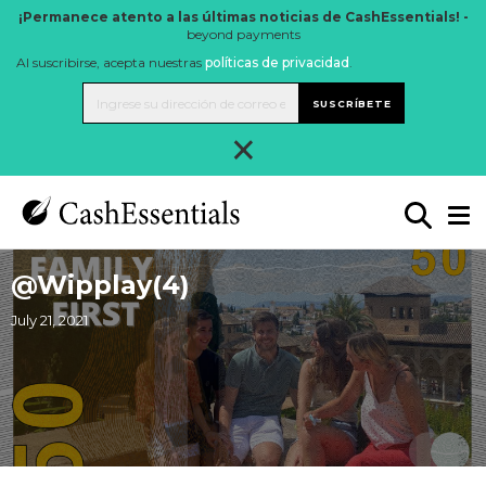
¡Permanece atento a las últimas noticias de CashEssentials! -
beyond payments
Al suscribirse, acepta nuestras
políticas de privacidad
.
SUSCRÍBETE
×
@Wipplay(4)
July 21, 2021