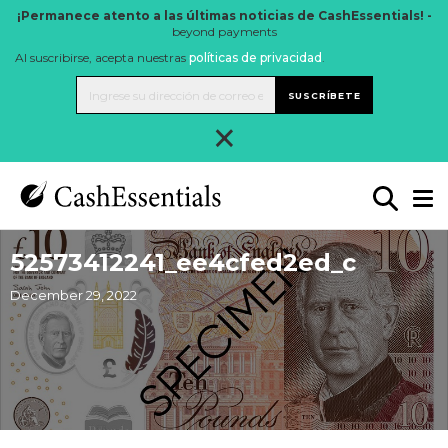
¡Permanece atento a las últimas noticias de CashEssentials! -
beyond payments
Al suscribirse, acepta nuestras
políticas de privacidad
.
SUSCRÍBETE
×
52573412241_ee4cfed2ed_c
December 29, 2022