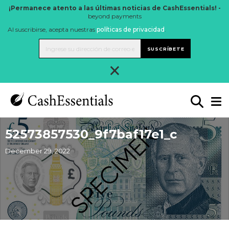
¡Permanece atento a las últimas noticias de CashEssentials! -
beyond payments
Al suscribirse, acepta nuestras
políticas de privacidad
.
SUSCRÍBETE
×
52573857530_9f7baf17e1_c
December 29, 2022