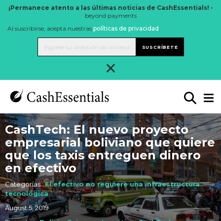
¡Permanece atento a las últimas noticias de CashEssentials! -
beyond payments
Al suscribirse, acepta nuestras
políticas de privacidad
.
SUSCRÍBETE
×
CashTech: El nuevo proyecto
empresarial boliviano que quiere
que los taxis entreguen dinero
en efectivo
Categorías :
El efectivo no requiere una infraestructura
tecnológica
August 5, 2019