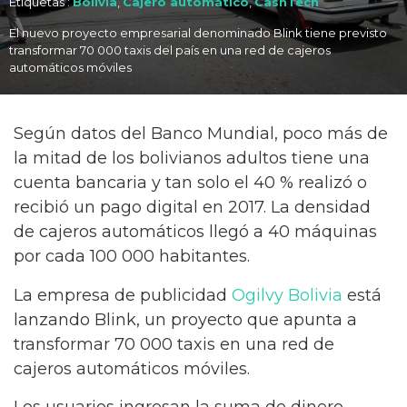
Etiquetas :
Bolivia
,
Cajero automático
,
CashTech
El nuevo proyecto empresarial denominado Blink tiene previsto
transformar 70 000 taxis del país en una red de cajeros
automáticos móviles
Según datos del Banco Mundial, poco más de
la mitad de los bolivianos adultos tiene una
cuenta bancaria y tan solo el 40 % realizó o
recibió un pago digital en 2017. La densidad
de cajeros automáticos llegó a 40 máquinas
por cada 100 000 habitantes.
La empresa de publicidad
Ogilvy Bolivia
está
lanzando Blink, un proyecto que apunta a
transformar 70 000 taxis en una red de
cajeros automáticos móviles.