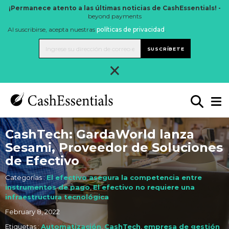
¡Permanece atento a las últimas noticias de CashEssentials! -
beyond payments
Al suscribirse, acepta nuestras
políticas de privacidad
.
SUSCRÍBETE
×
CashTech: GardaWorld lanza
Sesami, Proveedor de Soluciones
de Efectivo
Categorías :
El efectivo asegura la competencia entre
instrumentos de pago
,
El efectivo no requiere una
infraestructura tecnológica
February 8, 2022
Etiquetas :
Automatización
,
CashTech
,
empresa de gestión