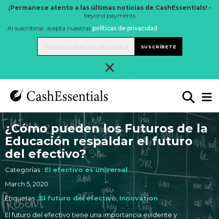
¡Permanece atento a las últimas noticias de CashEssentials! -
beyond payments
Al suscribirse, acepta nuestras
políticas de privacidad
.
SUSCRÍBETE
×
¿Cómo pueden los Futuros de la
Educación respaldar el futuro
del efectivo?
Categorías :
El efectivo es universal
March 5, 2020
Etiquetas :
El futuro del efectivo
,
Innovation
El futuro del efectivo tiene una importancia evidente y