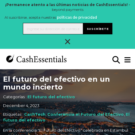
¡Permanece atento a las últimas noticias de CashEssentials! -
beyond payments
Al suscribirse, acepta nuestras
políticas de privacidad
.
SUSCRÍBETE
×
El futuro del efectivo en un
mundo incierto
Categorías :
El futuro del efectivo
December 4, 2023
Etiquetas :
CashTech
,
Conferencia el Futuro del Efectivo
,
El
futuro del efectivo
En la conferencia "El Futuro del Efectivo" celebrada en Estambul