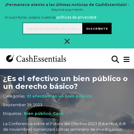
¡Permanece atento a las últimas noticias de CashEssentials! -
beyond payments
Al suscribirse, acepta nuestras
políticas de privacidad
.
SUSCRÍBETE
×
¿Es el efectivo un bien público o
un derecho básico?
Categorías :
El efectivo es un bien público
September 29, 2023
Etiquetas :
Bien público
,
Cash
La Conferencia sobre el Futuro del Efectivo 2023 (Estambul, 6-8
de noviembre) comenzará con un seminario de investigación