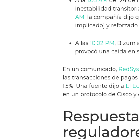
A la
1:05 AM
del 24 de 
inestabilidad transito
AM
, la compañía dijo 
implicado] y reforzado
A las
10:02 PM
, Bizum 
provocó una caída en s
En un comunicado,
RedSys
las transacciones de pagos 
1.5%. Una fuente dijo a
El E
en un protocolo de Cisco y 
Respuesta 
regulador