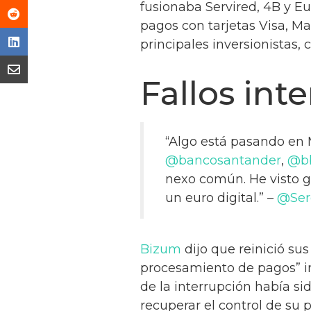
fusionaba Servired, 4B y E
pagos con tarjetas Visa, M
principales inversionistas,
Fallos int
“Algo está pasando en 
@bancosantander
,
@b
nexo común. He visto 
un euro digital.” –
@Ser
Bizum
dijo que reinició su
procesamiento de pagos” in
de la interrupción había si
recuperar el control de su