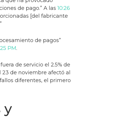
ica que ha provocado
cciones de pago.” A las
10:26
orcionadas [del fabricante
”
procesamiento de pagos”
1:25 PM
.
fuera de servicio el 2.5% de
l 23 de noviembre afectó al
allos diferentes, el primero
 y