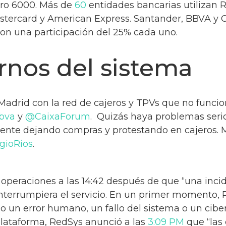
uro 6000. Más de
60
entidades bancarias utilizan
astercard y American Express. Santander, BBVA y 
 con una participación del 25% cada uno.
ernos del sistema
Madrid con la red de cajeros y TPVs que no funcio
bva
y
@CaixaForum
. Quizás haya problemas seri
gente dejando compras y protestando en cajeros.
gioRios
.
s operaciones a las 14:42 después de que “una inci
terrumpiera el servicio. En un primer momento, R
do un error humano, un fallo del sistema o un cibe
 plataforma, RedSys anunció a las
3:09 PM
que “las