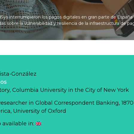
s
dSys interrumpieron los pagos digitales en gran parte de España l
 sobre la vulnerabilidad y resiliencia de la infraestructura de pa
ista-González
los
story, Columbia University in the City of New York
Researcher in Global Correspondent Banking, 187
ca, University of Oxford
o available in: