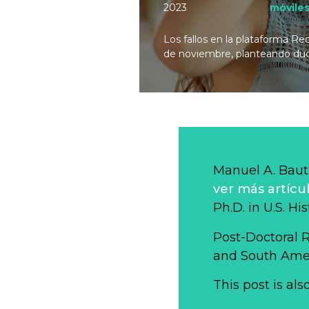
2023
móvile
Los fallos en la plataforma Re
de noviembre, planteando dudas
Manuel A. Baut
ver más artícu
Ph.D. in U.S. Hi
Post-Doctoral 
and South Ameri
This post is als