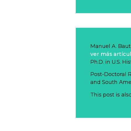
Manuel A. Bauti
ver más artícu
Ph.D. in U.S. Hi
Post-Doctoral 
and South Ameri
This post is als