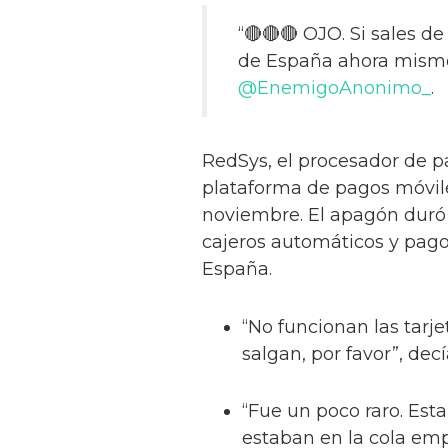
“🔴🔴🔴 OJO. Si sales de
de España ahora mismo
@EnemigoAnonimo_
.
RedSys, el procesador de p
plataforma de pagos móvile
noviembre. El apagón duró 
cajeros automáticos y pago
España.
“No funcionan las tarje
salgan, por favor”, de
“Fue un poco raro. Est
estaban en la cola empe