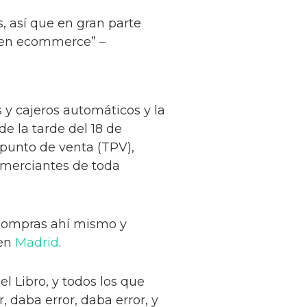
ys, así que en gran parte
 en ecommerce” –
 y cajeros automáticos y la
e la tarde del 18 de
 punto de venta (TPV),
omerciantes de toda
s compras ahí mismo y
 en
Madrid
.
l Libro, y todos los que
 daba error, daba error, y