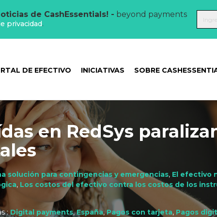
oticias de CashEssentials! -
beyond payments
de privacidad
.
RTAL DE EFECTIVO
INICIATIVAS
SOBRE CASHESSENTI
ídas en RedSys paraliza
ales
una solución para contingencias y emergencias
,
El efectivo 
ógica
,
Los costos del efectivo contra los costos de los ins
s :
Digital payments
,
España
,
Pagos con tarjeta
,
Pagos digi