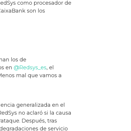
 RedSys como procesador de
CaixaBank son los
nan los de
os en
@Redsys_es
, el
 Menos mal que vamos a
dencia generalizada en el
edSys no aclaró si la causa
rataque. Después, tras
 degradaciones de servicio