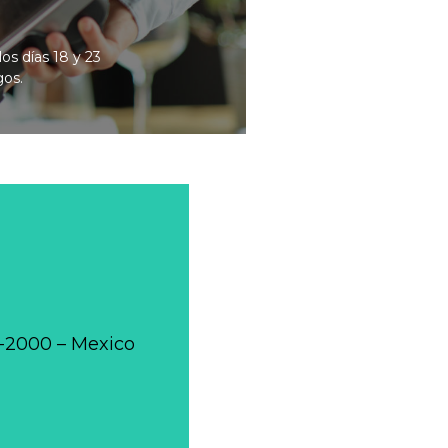
os días 18 y 23
gos.
0-2000 – Mexico