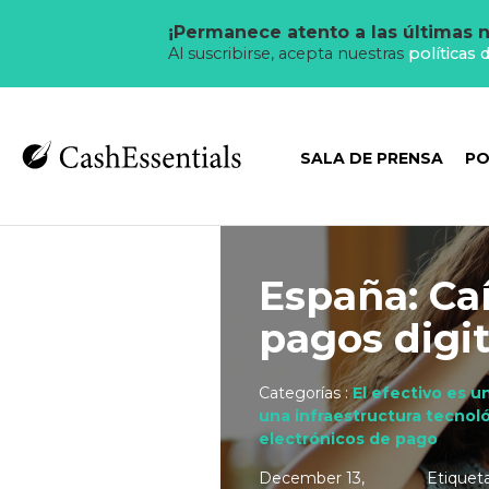
¡Permanece atento a las últimas n
Al suscribirse, acepta nuestras
políticas 
SALA DE PRENSA
PO
España: Ca
pagos digit
Categorías :
El efectivo es 
una infraestructura tecnol
electrónicos de pago
December 13,
Etiqueta