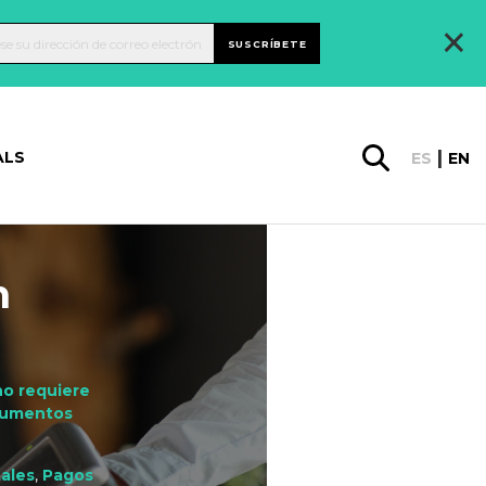
×
SUSCRÍBETE
ALS
ES
EN
n
no requiere
trumentos
tales
,
Pagos