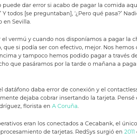
no puede dar error si acabo de pagar la comida aquí
a.’ Y todos [se preguntaban], ‘¿Pero qué pasa?’ Nad
 en Sevilla.
el vermú y cuando nos disponíamos a pagar la ch
, que si podía ser con efectivo, mejor. Nos hemo
ncima y tampoco hemos podido pagar a través del 
icho que pasáramos por la tarde o mañana a pagar
 el datáfono daba error de conexión y el contactles
amente dejaba cobrar insertando la tarjeta. Pensé
dríguez, florista en
A Coruña
.
erativos eran los conectados a Cecabank, el único
procesamiento de tarjetas. RedSys surgió en
2011