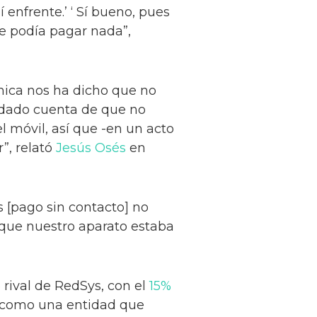
 enfrente.’ ‘ Sí bueno, pues
ie podía pagar nada”,
ica nos ha dicho que no
s dado cuenta de que no
móvil, así que -en un acto
”, relató
Jesús Osés
en
s [pago sin contacto] no
 que nuestro aparato estaba
 rival de RedSys, con el
15%
como una entidad que