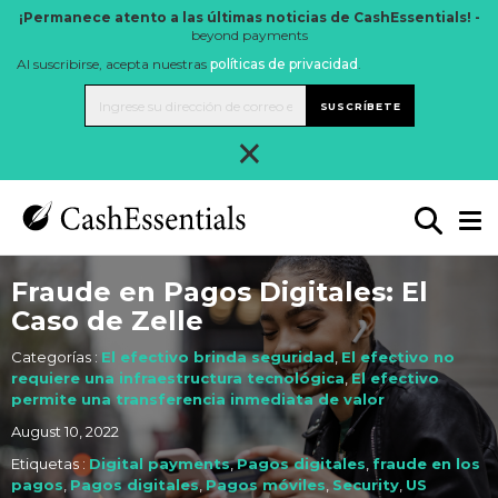
¡Permanece atento a las últimas noticias de CashEssentials! -
beyond payments
Al suscribirse, acepta nuestras
políticas de privacidad
.
SUSCRÍBETE
×
Fraude en Pagos Digitales: El
Caso de Zelle
Categorías :
El efectivo brinda seguridad
,
El efectivo no
requiere una infraestructura tecnológica
,
El efectivo
permite una transferencia inmediata de valor
August 10, 2022
Etiquetas :
Digital payments
,
Pagos digitales
,
fraude en los
pagos
,
Pagos digitales
,
Pagos móviles
,
Security
,
US