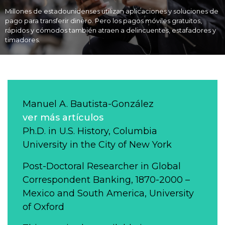
Millones de estadounidenses utilizan aplicaciones y soluciones de
pago para transferir dinero. Pero los pagos móviles gratuitos,
rápidos y cómodos también atraen a delincuentes, estafadores y
timadores.
Manuel A. Bautista-González
ver más artículos
Ph.D. in U.S. History, Columbia
University in the City of New York
Post-Doctoral Researcher in Global
Correspondent Banking, 1870-2000 –
Mexico and South America, University
of Oxford