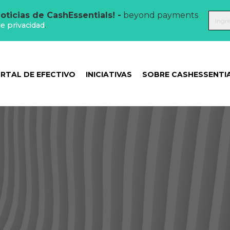
oticias de CashEssentials! -
beyond payments
de privacidad
.
RTAL DE EFECTIVO
INICIATIVAS
SOBRE CASHESSENTI