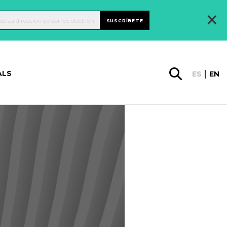
×
SUSCRÍBETE
ALS
ES
EN