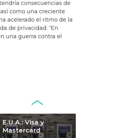
, tendría consecuencias de
l así como una creciente
Seminario El
a acelerado el ritmo de la
Futuro del
ida de privacidad. “En
Efectivo (Santiago
Leer más...
en una guerra contra el
de Chile, 3 de junio
de 2024)
Fintech: ¿la
respuesta a los
problemas de
Leer más...
África?
Conflictos,
geopolítica y
monedas
Leer más...
E.U.A.: Visa y
Mastercard