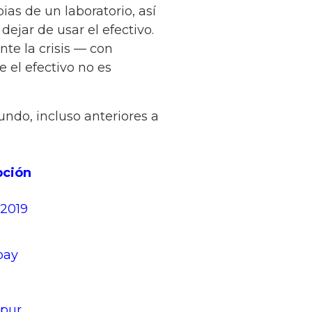
ias de un laboratorio, así
ejar de usar el efectivo.
te la crisis — con
 el efectivo no es
ndo, incluso anteriores a
pción
 2019
pay
apur