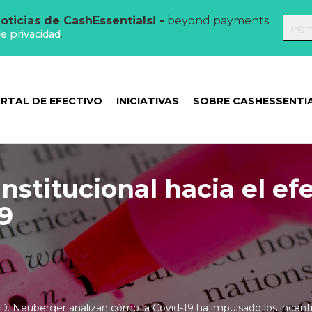
oticias de CashEssentials! -
beyond payments
de privacidad
.
RTAL DE EFECTIVO
INICIATIVAS
SOBRE CASHESSENTI
institucional hacia el ef
19
D. Neuberger analizan cómo la Covid-19 ha impulsado los incent