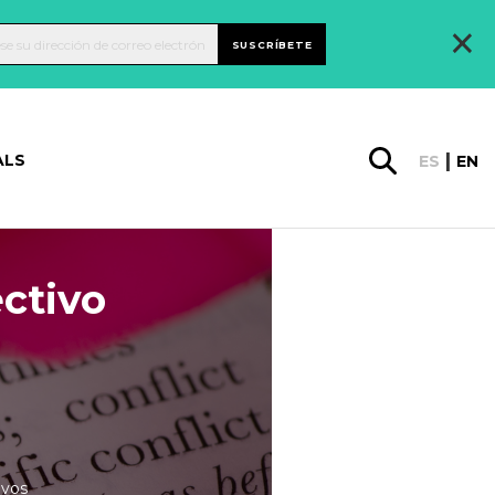
×
SUSCRÍBETE
ALS
ES
EN
ectivo
ivos