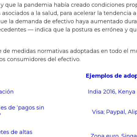
tas y que la pandemia había creado condiciones prop
ciados a la salud, para acelerar la tendencia a d
que la demanda de efectivo haya aumentado duran
recedentes — indica que la postura es errónea y que
ie de medidas normativas adoptadas en todo el mu
los consumidores del efectivo.
a
Ejemplos de ado
ación
India 2016, Kenya
s de ‘pagos sin
Visa; Paypal, Ali
’
etes de altas
Zona euro, Sing