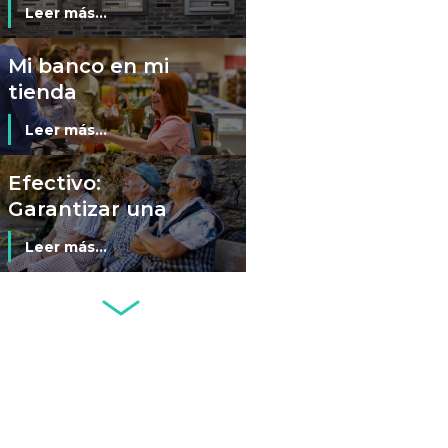
resuelven
Leer más...
demanda
colectiva sobre
Mi banco en mi
cajeros
tienda
automáticos
Leer más...
Efectivo:
Garantizar una
transición digital
Leer más...
justa, inclusiva y
segura
Seminario El
Futuro del
Efectivo (Santiago
Leer más...
de Chile, 3 de junio
de 2024)
Fintech: ¿la
respuesta a los