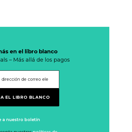
problemas de
Leer más...
África?
Conflictos,
geopolítica y
monedas
Leer más...
s en el libro blanco
E.U.A.: Visa y
als – Más allá de los pagos
Mastercard
resuelven
Leer más...
demanda
colectiva sobre
Mi banco en mi
A EL LIBRO BLANCO
cajeros
tienda
automáticos
Leer más...
e a nuestro boletín
Efectivo:
 acepta nuestras
políticas de