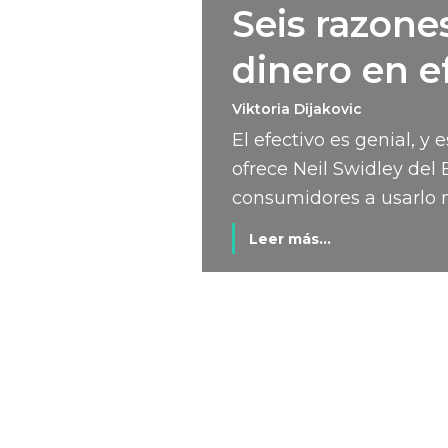
Seis razones
dinero en e
Viktoria Dijakovic
El efectivo es genial, y
ofrece Neil Swidley del 
consumidores a usarlo 
Leer más...