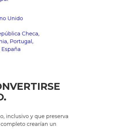
ino Unido
República Checa,
onia, Portugal,
, España
CONVERTIRSE
O.
o, inclusivo y que preserva
or completo crearían un