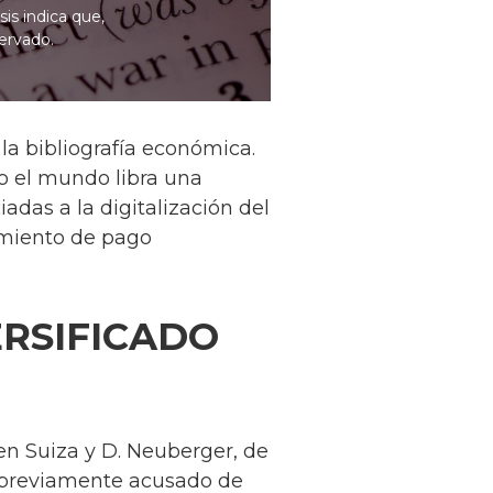
sis indica que,
servado.
la bibliografía económica.
o el mundo libra una
adas a la digitalización del
amiento de pago
RSIFICADO
 en Suiza y D. Neuberger, de
o previamente acusado de