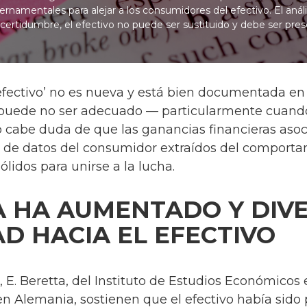
ernamentales para alejar a los consumidores del efectivo. El análi
ncertidumbre, el efectivo no puede ser sustituido y debe ser pre
 efectivo’ no es nueva y está bien documentada en 
” puede no ser adecuado — particularmente cuand
 cabe duda de que las ganancias financieras asoci
al de datos del consumidor extraídos del comport
idos para unirse a la lucha.
 HA AUMENTADO Y DIVE
AD HACIA EL EFECTIVO
, E. Beretta, del Instituto de Estudios Económicos
en Alemania, sostienen que el efectivo había sid