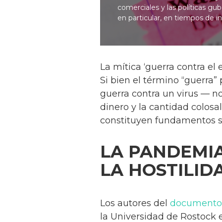
comerciales y las políticas gub
en particular, en tiempos de i
La mítica ‘guerra contra el
Si bien el término “guerra
guerra contra un virus — no
dinero y la cantidad colos
constituyen fundamentos sól
LA PANDEMIA
LA HOSTILID
Los autores del
documento
la Universidad de Rostock 