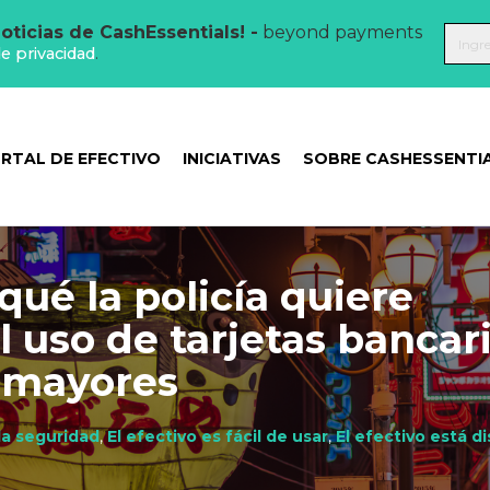
oticias de CashEssentials! -
beyond payments
de privacidad
.
RTAL DE EFECTIVO
INICIATIVAS
SOBRE CASHESSENTI
qué la policía quiere
el uso de tarjetas bancar
s mayores
da seguridad
,
El efectivo es fácil de usar
,
El efectivo está d