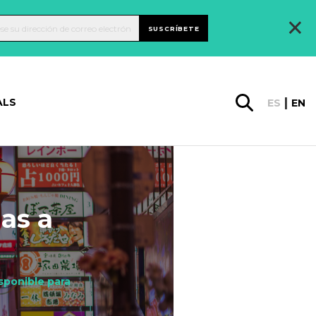
×
SUSCRÍBETE
ALS
ES
EN
ias a
isponible para