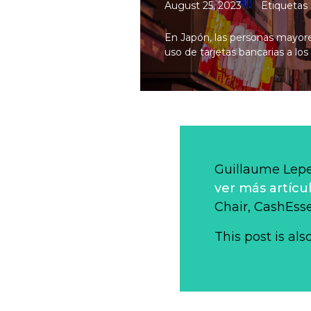
August 25, 2023
Etiquetas 
En Japón, las personas mayores 
uso de tarjetas bancarias a lo
Guillaume Lep
ver más artícu
Chair, CashEsse
This post is als