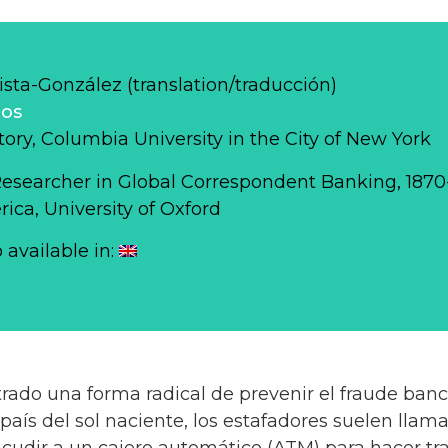
sta-González (translation/traducción)
los
story, Columbia University in the City of New York
Researcher in Global Correspondent Banking, 187
ca, University of Oxford
o available in:
ado una forma radical de prevenir el fraude banca
aís del sol naciente, los estafadores suelen llama
acudir a un cajero automático (ATM) para hacer tra