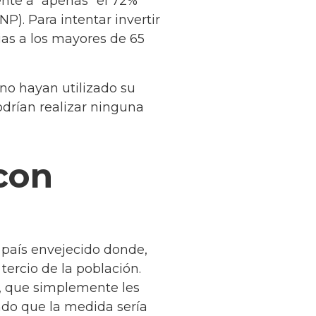
ente a “apenas” el 72%
NP). Para intentar invertir
rias a los mayores de 65
 no hayan utilizado su
odrían realizar ninguna
con
n país envejecido donde,
tercio de la población.
o, que simplemente les
ndo que la medida sería