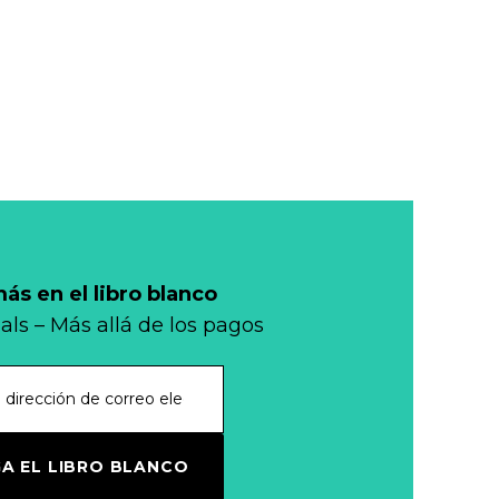
Leer más...
de Chile, 3 de junio
de 2024)
Fintech: ¿la
respuesta a los
problemas de
Leer más...
África?
Conflictos,
geopolítica y
monedas
Leer más...
s en el libro blanco
E.U.A.: Visa y
als – Más allá de los pagos
Mastercard
resuelven
Leer más...
demanda
colectiva sobre
Mi banco en mi
A EL LIBRO BLANCO
cajeros
tienda
automáticos