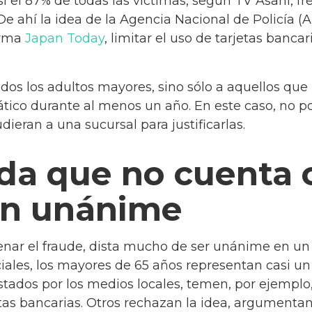
 el 87% de todas las víctimas, según TV Asahi, fr
. De ahí la idea de la Agencia Nacional de Policía (A
orma
Japan Today
, limitar el uso de tarjetas banca
dos los adultos mayores, sino sólo a aquellos que
ático durante al menos un año. En este caso, no p
eran a una sucursal para justificarlas.
da que no cuenta 
ón unánime
frenar el fraude, dista mucho de ser unánime en u
ciales, los mayores de 65 años representan casi un 
stados por los medios locales, temen, por ejempl
as bancarias. Otros rechazan la idea, argumenta