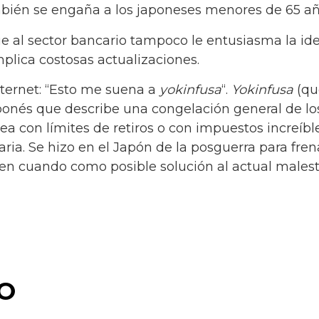
bién se engaña a los japoneses menores de 65 añ
 al sector bancario tampoco le entusiasma la idea
implica costosas actualizaciones.
ternet: “Esto me suena a
yokinfusa
“.
Yokinfusa
(qu
ponés que describe una congelación general de lo
sea con límites de retiros o con impuestos increíb
ia. Se hizo en el Japón de la posguerra para frenar
z en cuando como posible solución al actual males
O