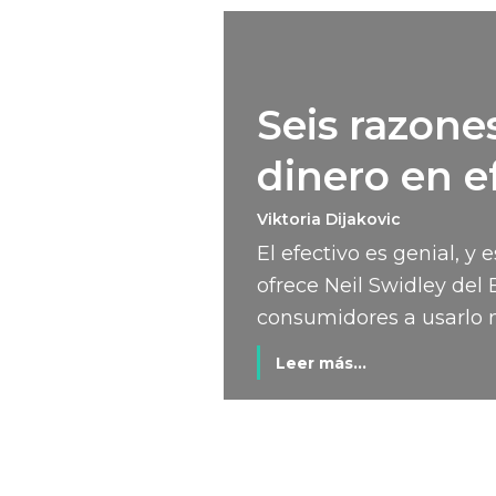
Seis razones
dinero en e
Viktoria Dijakovic
El efectivo es genial, y
ofrece Neil Swidley del 
consumidores a usarlo 
Leer más...