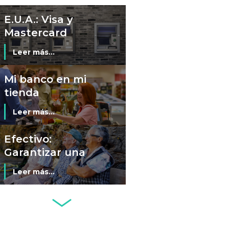
E.U.A.: Visa y
Mastercard
resuelven
Leer más...
demanda
colectiva sobre
Mi banco en mi
cajeros
tienda
automáticos
Leer más...
Efectivo:
Garantizar una
transición digital
Leer más...
justa, inclusiva y
segura
Seminario El
Futuro del
Efectivo (Santiago