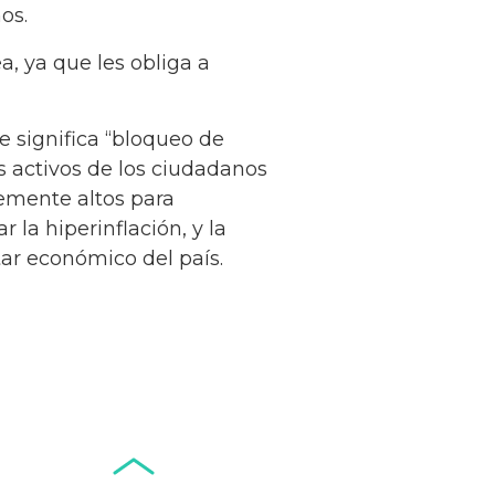
os.
, ya que les obliga a
e significa “bloqueo de
Seminario El
s activos de los ciudadanos
Futuro del
lemente altos para
Efectivo (Santiago
Leer más...
 la hiperinflación, y la
de Chile, 3 de junio
tar económico del país.
de 2024)
Fintech: ¿la
respuesta a los
problemas de
Leer más...
África?
Conflictos,
geopolítica y
monedas
Leer más...