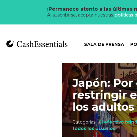
¡Permanece atento a las últimas n
Al suscribirse, acepta nuestras
políticas 
SALA DE PRENSA
PO
Japón: Por 
restringir 
los adulto
Categorías :
El efectivo brin
todos los usuarios