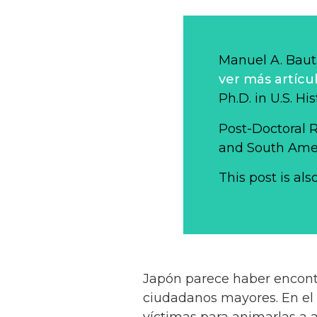
Manuel A. Bauti
ver más artícu
Ph.D. in U.S. Hi
Post-Doctoral 
and South Ameri
This post is als
Japón parece haber encontr
ciudadanos mayores. En el p
víctimas para animarlas a 