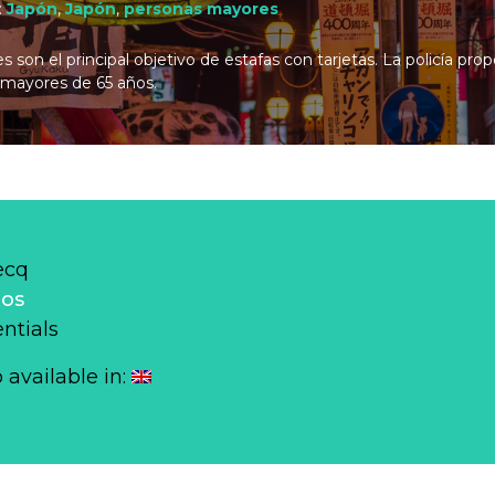
:
Japón
,
Japón
,
personas mayores
son el principal objetivo de estafas con tarjetas. La policía prop
s mayores de 65 años.
ecq
los
ntials
o available in: